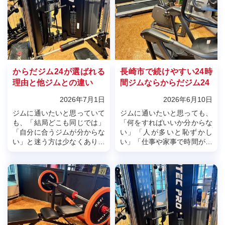
からだジム24が選ばれる
長崎市で続けやすい24時
理由と他ジムとの違い
間ジムならからだジム24
2026年7月1日
2026年6月10日
ジムに通いたいと思っていて
ジムに通いたいと思っても、
も、「結局どこも同じでは」
「何をすればいいか分からな
「自分に合うジムが分からな
い」「人が多いと恥ずかし
い」と迷う方は少なくありま
い」「仕事や家事で時間が合
せん。実際、料金や設備だけ
わない」「普通の24時間ジム
で選んだ結果、通いづらさを
は自由すぎて続かなかった」
感じて続かなかったという声
と感じたことはありません
も多くあり...
か。24時間...