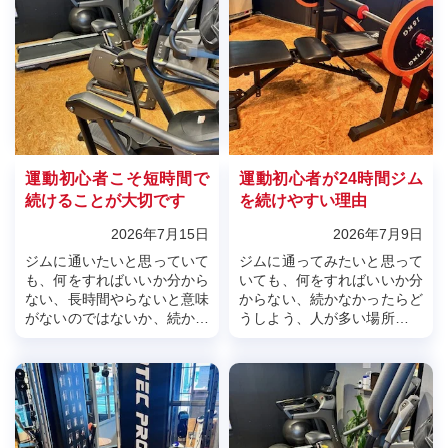
運動初心者こそ短時間で
運動初心者が24時間ジム
続けることが大切です
を続けやすい理由
2026年7月15日
2026年7月9日
ジムに通いたいと思っていて
ジムに通ってみたいと思って
も、何をすればいいか分から
いても、何をすればいいか分
ない、長時間やらないと意味
からない、続かなかったらど
がないのではないか、続かな
うしよう、人が多い場所は少
かったらどうしようと不安に
し苦手と感じて、一歩を踏み
なる方は少なくありません。
出せない方は少なくありませ
特に運動初心者の方ほど、最
ん。特に運動初心者の方にと
初から頑張...
って、ジム...