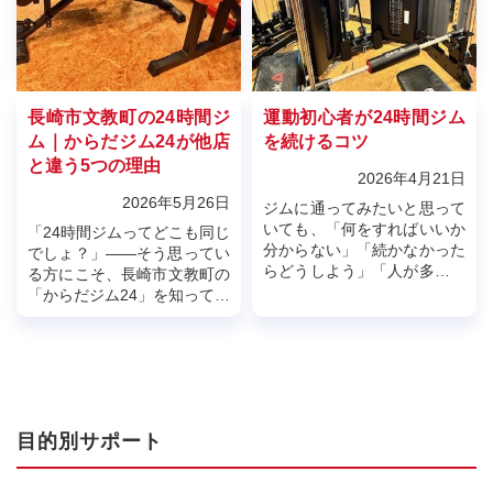
長崎市文教町の24時間ジ
運動初心者が24時間ジム
ム｜からだジム24が他店
を続けるコツ
と違う5つの理由
2026年4月21日
2026年5月26日
ジムに通ってみたいと思って
いても、「何をすればいいか
「24時間ジムってどこも同じ
分からない」「続かなかった
でしょ？」――そう思ってい
らどうしよう」「人が多い場
る方にこそ、長崎市文教町の
所は少し苦手」と感じて、一
「からだジム24」を知ってい
歩を踏み出せない方は少なく
ただきたいと思います。エニ
ありません。特に運動初心者
タイムフィットネス、ワール
の方にとっ...
ドプラスジム、FiT24、Lif...
目的別サポート