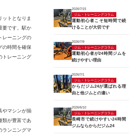
2026/7/15
ジム・トレーニングコラム
リットとなりま
運動初心者こそ短時間で続
けることが大切です
重要です。駅か
トレーニングの
2026/7/9
グの時間を確保
ジム・トレーニングコラム
運動初心者が24時間ジムを
のトレーニング
続けやすい理由
2026/7/1
ジム・トレーニングコラム
からだジム24が選ばれる理
由と他ジムとの違い
2026/6/10
具やマシンが揃
ジム・トレーニングコラム
長崎市で続けやすい24時間
種類が豊富であ
ジムならからだジム24
のランニングマ