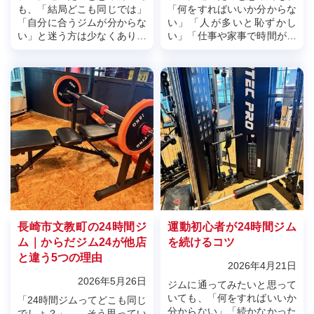
も、「結局どこも同じでは」
「何をすればいいか分からな
「自分に合うジムが分からな
い」「人が多いと恥ずかし
い」と迷う方は少なくありま
い」「仕事や家事で時間が合
せん。実際、料金や設備だけ
わない」「普通の24時間ジム
で選んだ結果、通いづらさを
は自由すぎて続かなかった」
感じて続かなかったという声
と感じたことはありません
も多くあり...
か。24時間...
長崎市文教町の24時間ジ
運動初心者が24時間ジム
ム｜からだジム24が他店
を続けるコツ
と違う5つの理由
2026年4月21日
2026年5月26日
ジムに通ってみたいと思って
いても、「何をすればいいか
「24時間ジムってどこも同じ
分からない」「続かなかった
でしょ？」――そう思ってい