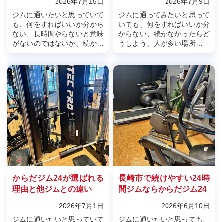
2026年7月15日
2026年7月9日
ジムに通いたいと思っていて
ジムに通ってみたいと思って
も、何をすればいいか分から
いても、何をすればいいか分
ない、長時間やらないと意味
からない、続かなかったらど
がないのではないか、続かな
うしよう、人が多い場所は少
かったらどうしようと不安に
し苦手と感じて、一歩を踏み
なる方は少なくありません。
出せない方は少なくありませ
特に運動初心者の方ほど、最
ん。特に運動初心者の方にと
初から頑張...
って、ジム...
からだジム24が選ばれる
長崎市で続けやすい24時
理由と他ジムとの違い
間ジムならからだジム24
2026年7月1日
2026年6月10日
ジムに通いたいと思っていて
ジムに通いたいと思っても、