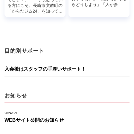
らどうしよう」「人が多い場
る方にこそ、長崎市文教町の
所は少し苦手」と感じて、一
「からだジム24」を知ってい
歩を踏み出せない方は少なく
ただきたいと思います。エニ
ありません。特に運動初心者
タイムフィットネス、ワール
の方にとっ...
ドプラスジム、FiT24、Lif...
目的別サポート
入会後はスタッフの手厚いサポート！
お知らせ
2024/8/9
WEBサイト公開のお知らせ