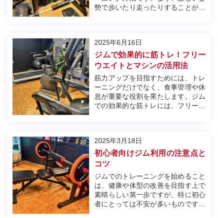
勢で歩いたり走ったりすることが重
要です。足を前に出す際、かかとか
らつま先にかけてスムーズに着地
し、膝を軽く曲げて衝撃を吸収しま
2025年6月16日
す。トレッドミルの設定では、速度
や傾斜角度を調整できますが、初め
ジムで効果的に筋トレ！フリー
て使う場...
ウエイトとマシンの活用法
筋力アップを目指すためには、トレ
ーニングだけでなく、食事管理や休
息が重要な役割を果たします。ジム
での効果的な筋トレには、フリーウ
エイトやマシンを活用した方法があ
り、それぞれの特徴を理解して取り
入れることがポイントです。フリー
2025年3月18日
ウエイトでは、自由な動きで全身の
筋肉をバランスよく鍛えることがで
初心者向けジム利用の注意点と
き、...
コツ
ジムでのトレーニングを始めること
は、健康や体型の改善を目指す上で
素晴らしい第一歩ですが、特に初心
者にとっては不安が多いものです。
初めてのジムで何をすればいいの