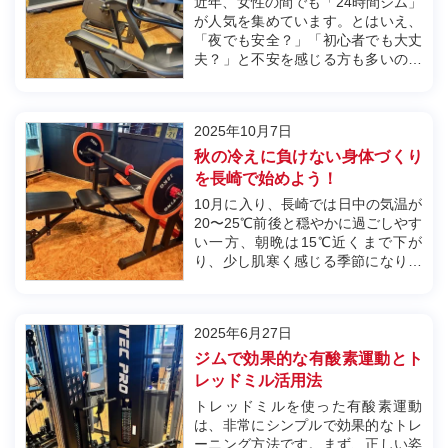
近年、女性の間でも「24時間ジム」
が人気を集めています。とはいえ、
「夜でも安全？」「初心者でも大丈
夫？」と不安を感じる方も多いので
はないでしょうか。からだジム24で
は、女性が安心して通える環境づく
りを徹底しています。スタッフ常駐
2025年10月7日
の時間帯サポートはもちろん、防犯
カメラやセキュリティシステムも
秋の冷えに負けない身体づくり
完...
を長崎で始めよう！
10月に入り、長崎では日中の気温が
20〜25℃前後と穏やかに過ごしやす
い一方、朝晩は15℃近くまで下が
り、少し肌寒く感じる季節になりま
した。そんな気候の変化は、肩こ
り・腰痛・冷えといった身体の不調
を感じやすくする時期でもありま
2025年6月27日
す。今こそ無理のない運動で代謝を
高め、冷えに負けない身体を整える
ジムで効果的な有酸素運動とト
チ...
レッドミル活用法
トレッドミルを使った有酸素運動
は、非常にシンプルで効果的なトレ
ーニング方法です。まず、正しい姿