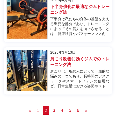
どの順番で行うべき上半身の筋力を
鍛えることは、身体全体のバランス
下半身強化に最適なジムトレー
や機...
ニング法
下半身は私たちの身体の基盤を支え
る重要な部分であり、トレーニング
によってその筋力を向上させること
は、健康維持やパフォーマンス向上
に大きく寄与します。特に、日常生
活の動作やスポーツにおいても、強
力な下半身は不可欠です。例えば、
2025年3月13日
歩行や走行、ジャンプといった動作
はすべて下半身の筋力に依存してい
肩こり改善に効くジムでのトレ
ます...
ーニング法
肩こりは、現代人にとって一般的な
悩みの一つであり、長時間のデスク
ワークやスマートフォンの使用な
ど、日常生活における姿勢やストレ
スが影響を及ぼします。この不快な
症状は、ただの疲労感にとどまら
ず、頭痛や集中力の低下など、生活
の質を大きく損なう要因ともなりえ
«
1
2
3
4
5
6
»
ます。そんな中、ジムでのトレーニ
ングが肩...