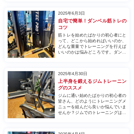
か、どのようにトレーニングを進め
ればよいのかがわからず、戸惑うこ
2025年6月3日
とも少なくありません。そのため、
初心者はしっかりとした知識を持
自宅で簡単！ダンベル筋トレの
ち、自分...
コツ
筋トレを始めたばかりの初心者にと
って、どこから始めればいいのか、
どんな重量でトレーニングを行えば
いいのかは悩みどころです。ダンベ
ルを使った筋トレは、全身をバラン
スよく鍛えることができ、初心者に
も取り組みやすい種目が多いため、
2025年4月30日
特におすすめです。しかし、筋トレ
初心者が効果的に筋肉をつけるため
上半身を鍛えるジムトレーニン
には...
グのススメ
ジムに通い始めたばかりの初心者の
皆さん、どのようにトレーニングメ
ニューを組んだら良いか悩んでいま
せんか？ジムでのトレーニングは、
正しいメニューを組むことで効果的
に進めることができます。しかし、
初心者にとってはどの種目を選び、
2025年4月4日