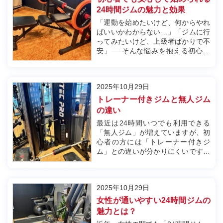
は初...
24時間ジムの魅力と効果
「運動を始めたいけど、何からやれ
ばいいかわからない…」「ジムに行
ってみたいけど、上級者ばかりで不
安」──そんな悩みを抱える初心者
の方にこそ、からだジム24は最適な
環境をご用意しています。当店
は“完全初心者歓迎”を掲げ、24時間
2025年10月29日
いつでも通える自由さと、初めてで
も迷わない導線を徹底的に整えてい
トレーナー付きジムと無人ジム
ま...
の違い
最近は24時間いつでも利用できる
「無人ジム」が増えていますが、初
心者の方には「トレーナー付きジ
ム」との違いが分かりにくいですよ
ね。実は、目的や経験によって選び
方が変わります。からだジム24で
は、マシンの使い方から食事・姿勢
2025年10月29日
アドバイスまで丁寧にサポート。ト
レーナーがいることで安全性や効果
女性が通いやすい24時間ジムの
の実感...
魅力とは？