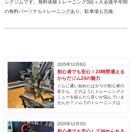
ングジムです。無料体験トレーニング3回＋入会後半年間
の無料パーソナルトレーニングあり。駐車場も完備。
2025年12月8日
初心者でも安心！24時間通える
からだジム24の魅力
ジムに通い始めたばかりの初心者の
皆さん、どのようにトレーニングメ
ニューを組んだら良いか悩んでいま
せんか？ジムでのトレーニングは、
正しいメニューを組むことで効果的
に進めることができます。しかし、
初心者にとってはどの種目を選び、
2025年12月3日
どの順番で行うべきかが分からない
ことが多いでしょう。そこで、今回
初心者でも安心して始められる