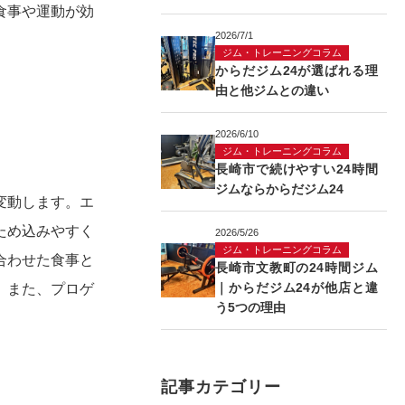
食事や運動が効
2026/7/1
ジム・トレーニングコラム
からだジム24が選ばれる理
由と他ジムとの違い
2026/6/10
ジム・トレーニングコラム
長崎市で続けやすい24時間
ジムならからだジム24
変動します。エ
ため込みやすく
2026/5/26
ジム・トレーニングコラム
合わせた食事と
長崎市文教町の24時間ジム
｜からだジム24が他店と違
。また、プロゲ
う5つの理由
記事カテゴリー