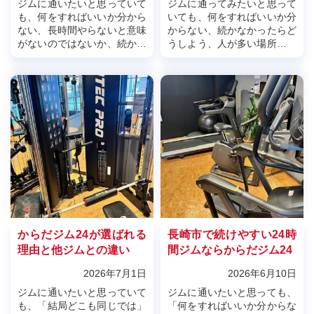
ジムに通いたいと思っていて
ジムに通ってみたいと思って
も、何をすればいいか分から
いても、何をすればいいか分
ない、長時間やらないと意味
からない、続かなかったらど
がないのではないか、続かな
うしよう、人が多い場所は少
かったらどうしようと不安に
し苦手と感じて、一歩を踏み
なる方は少なくありません。
出せない方は少なくありませ
特に運動初心者の方ほど、最
ん。特に運動初心者の方にと
初から頑張...
って、ジム...
からだジム24が選ばれる
長崎市で続けやすい24時
理由と他ジムとの違い
間ジムならからだジム24
2026年7月1日
2026年6月10日
ジムに通いたいと思っていて
ジムに通いたいと思っても、
も、「結局どこも同じでは」
「何をすればいいか分からな