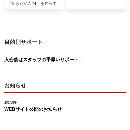
所は少し苦手」と感じて、一
「からだジム24」を知ってい
歩を踏み出せない方は少なく
ただきたいと思います。エニ
ありません。特に運動初心者
タイムフィットネス、ワール
の方にとっ...
ドプラスジム、FiT24、Lif...
目的別サポート
入会後はスタッフの手厚いサポート！
お知らせ
2024/8/9
WEBサイト公開のお知らせ