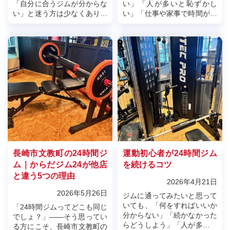
「自分に合うジムが分からな
い」「人が多いと恥ずかし
い」と迷う方は少なくありま
い」「仕事や家事で時間が合
せん。実際、料金や設備だけ
わない」「普通の24時間ジム
で選んだ結果、通いづらさを
は自由すぎて続かなかった」
感じて続かなかったという声
と感じたことはありません
も多くあり...
か。24時間...
長崎市文教町の24時間ジ
運動初心者が24時間ジム
ム｜からだジム24が他店
を続けるコツ
と違う5つの理由
2026年4月21日
2026年5月26日
ジムに通ってみたいと思って
いても、「何をすればいいか
「24時間ジムってどこも同じ
分からない」「続かなかった
でしょ？」――そう思ってい
らどうしよう」「人が多い場
る方にこそ、長崎市文教町の