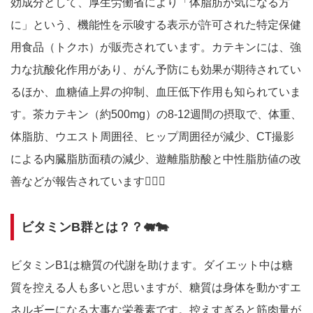
効成分として、厚生労働省により「体脂肪が気になる方
に」という、機能性を示唆する表示が許可された特定保健
用食品（トクホ）が販売されています。カテキンには、強
力な抗酸化作用があり、がん予防にも効果が期待されてい
るほか、血糖値上昇の抑制、血圧低下作用も知られていま
す。茶カテキン（約500mg）の8-12週間の摂取で、体重、
体脂肪、ウエスト周囲径、ヒップ周囲径が減少、CT撮影
による内臓脂肪面積の減少、遊離脂肪酸と中性脂肪値の改
善などが報告されています🙆🏻‍♀️
ビタミンB群とは？？🐖🐄
ビタミンB1は糖質の代謝を助けます。ダイエット中は糖
質を控える人も多いと思いますが、糖質は身体を動かすエ
ネルギーになる大事な栄養素です。控えすぎると筋肉量が